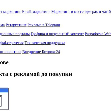
т маркетинг
Email-маркетинг
Маркетинг в мессенджерах и чат-
ама
Ретаргетинг
Реклама в Telegram
ционные порталы
Графика и визуальный контент
Разработка Web
gital-стратегия
Техническая поддержка
ая аналитика
Внедрение Битрикс24
ове
кта с рекламой до покупки