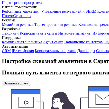
Партнерская программа
Интернет-маркетинг
Performance-маркетинг
Управление репутацией и SERM
Контен
ПромоСтраницах
Реклама
Медийная реклама
Таргетированная реклама
Контекстная рекл
Разработка
Лендинги
Корпоративные сайты
Интернет-магазины
Информа
Поддержка
Комплексная аналитика
Аудит сайта
Наполнение контентом
Di
Автоматизация
CRM
IP-телефония
Корпоративные порталы
Дашборды
Сквозн
Настройка сквозной аналитики в Сарат
Полный путь клиента от первого конта
Заказать услугу