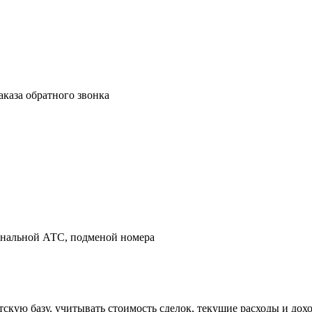
аказа обратного звонка
канальной АТС, подменой номера
тскую базу, учитывать стоимость сделок, текущие расходы и дох