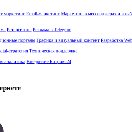
т маркетинг
Email-маркетинг
Маркетинг в мессенджерах и чат-
ама
Ретаргетинг
Реклама в Telegram
ционные порталы
Графика и визуальный контент
Разработка Web
gital-стратегия
Техническая поддержка
ая аналитика
Внедрение Битрикс24
ернете