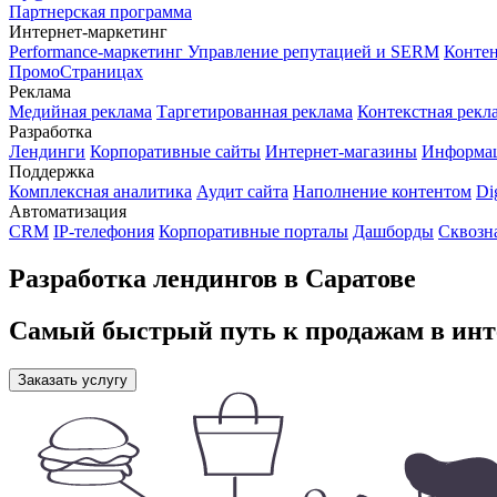
Партнерская программа
Интернет-маркетинг
Performance-маркетинг
Управление репутацией и SERM
Контен
ПромоСтраницах
Реклама
Медийная реклама
Таргетированная реклама
Контекстная рекл
Разработка
Лендинги
Корпоративные сайты
Интернет-магазины
Информа
Поддержка
Комплексная аналитика
Аудит сайта
Наполнение контентом
Di
Автоматизация
CRM
IP-телефония
Корпоративные порталы
Дашборды
Сквозн
Разработка лендингов в Саратове
Самый быстрый путь к продажам в инт
Заказать услугу