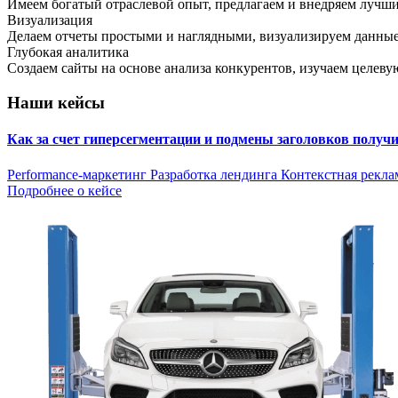
Имеем богатый отраслевой опыт, предлагаем и внедряем лучш
Визуализация
Делаем отчеты простыми и наглядными, визуализируем данные
Глубокая аналитика
Создаем сайты на основе анализа конкурентов, изучаем целев
Наши кейсы
Как за счет гиперсегментации и подмены заголовков получ
Performance-маркетинг
Разработка лендинга
Контекстная рекла
Подробнее о кейсе