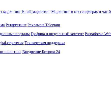
т маркетинг
Email-маркетинг
Маркетинг в мессенджерах и чат-
ама
Ретаргетинг
Реклама в Telegram
ционные порталы
Графика и визуальный контент
Разработка Web
gital-стратегия
Техническая поддержка
ая аналитика
Внедрение Битрикс24