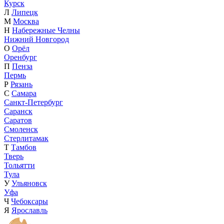
Курск
Л
Липецк
М
Москва
Н
Набережные Челны
Нижний Новгород
О
Орёл
Оренбург
П
Пенза
Пермь
Р
Рязань
С
Самара
Санкт-Петербург
Саранск
Саратов
Смоленск
Стерлитамак
Т
Тамбов
Тверь
Тольятти
Тула
У
Ульяновск
Уфа
Ч
Чебоксары
Я
Ярославль