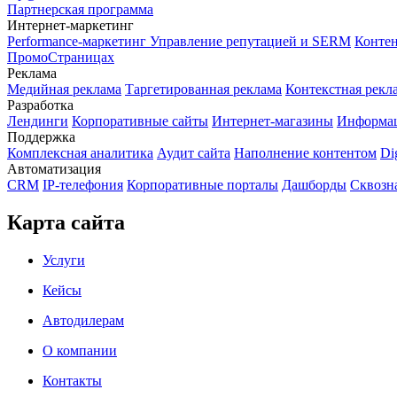
Партнерская программа
Интернет-маркетинг
Performance-маркетинг
Управление репутацией и SERM
Контен
ПромоСтраницах
Реклама
Медийная реклама
Таргетированная реклама
Контекстная рекл
Разработка
Лендинги
Корпоративные сайты
Интернет-магазины
Информа
Поддержка
Комплексная аналитика
Аудит сайта
Наполнение контентом
Di
Автоматизация
CRM
IP-телефония
Корпоративные порталы
Дашборды
Сквозн
Карта сайта
Услуги
Кейсы
Автодилерам
О компании
Контакты