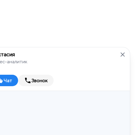
стасия
ес-аналитик
Чат
Звонок