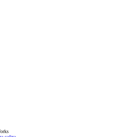
orks
та сайта