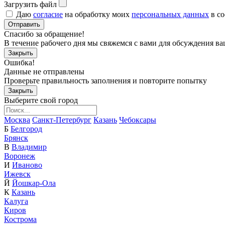
Загрузить файл
Даю
согласие
на обработку моих
персональных данных
в со
Отправить
Спасибо за обращение!
В течение рабочего дня мы свяжемся с вами для обсуждения ва
Закрыть
Ошибка!
Данные не отправлены
Проверьте правильность заполнения и повторите попытку
Закрыть
Выберите свой город
Москва
Санкт-Петербург
Казань
Чебоксары
Б
Белгород
Брянск
В
Владимир
Воронеж
И
Иваново
Ижевск
Й
Йошкар-Ола
К
Казань
Калуга
Киров
Кострома