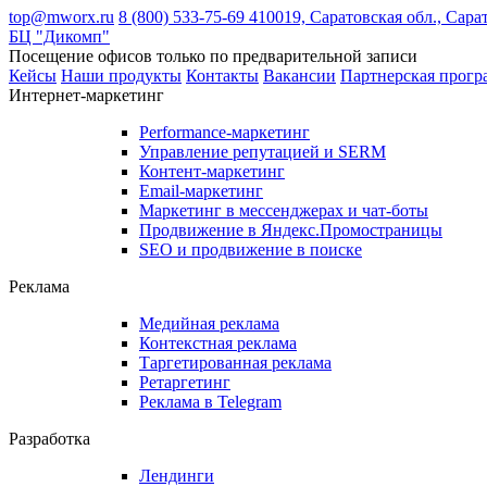
top@mworx.ru
8 (800) 533-75-69
410019, Саратовская обл., Сарат
БЦ "Дикомп"
Посещение офисов только по предварительной записи
Кейсы
Наши продукты
Контакты
Вакансии
Партнерская прогр
Интернет-маркетинг
Performance-маркетинг
Управление репутацией и SERM
Контент-маркетинг
Email-маркетинг
Маркетинг в мессенджерах и чат-боты
Продвижение в Яндекс.Промостраницы
SEO и продвижение в поиске
Реклама
Медийная реклама
Контекстная реклама
Таргетированная реклама
Ретаргетинг
Реклама в Telegram
Разработка
Лендинги